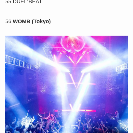
55
DUEL:BEAT
56
WOMB (Tokyo)