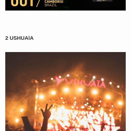
2
USHUAïA