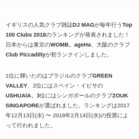
イギリスの人気クラブ雑誌
DJ MAG
が毎年行う
Top
100 Clubs 2018
のランキングが発表されました！
日本からは東京の
WOMB、ageHa
、大阪のクラブ
Club Piccadilly
が初ランクインしました。
1位に輝いたのはブラジルのクラブ
GREEN
VALLEY
、2位にはスペイン・イビサの
USHUAïA、3
位にはシンガポールのクラブ
ZOUK
SINGAPORE
が選ばれました。ランキングは
2017
年12月13日(水) 〜 2018年2月14日(水)の投票によ
って行われました。