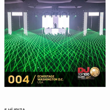
5
HÏ IBIZA