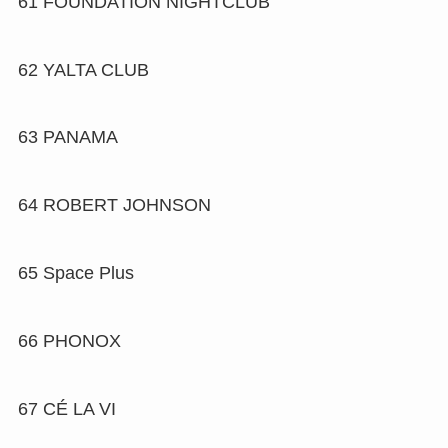
61
FOUNDATION NIGHTCLUB
62
YALTA CLUB
63
PANAMA
64
ROBERT JOHNSON
65
Space Plus
66
PHONOX
67
CÉ LA VI