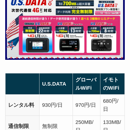
グローバ
イモト
U.S.DATA
ルWiFi
のWiFi
680円/
レンタル料
930円/日
970円/日
日
250MB/
133MB/
通信制限
無制限