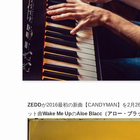
ZEDD
が2016最初の新曲【CANDYMAN】を2
ット曲
Wake Me Up
の
Aloe Blacc（アロー・ブ