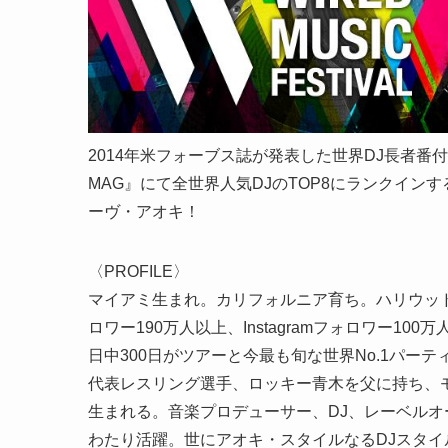
2014年米フォーブス誌が発表した世界DJ長者番
MAG』にて全世界人気DJのTOP8にランクイン
ーヴ・アオキ！
〈PROFILE〉
マイアミ生まれ。カリフォルニア育ち。ハリウッド在住。F
ロワー190万人以上、Instagramフォロワー100
日中300日がツアーと今最も旬な世界No.1パ
代表レスリング選手、ロッキー青木を父に持ち、
生まれる。音楽プロデューサー、DJ、レーベル
わたり活躍。世にアオキ・スタイルなるDJスタ