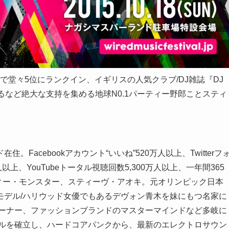
付で堂々5位にランクイン、イギリスの人気クラブ/DJ雑誌『DJ
するなど絶大な支持を集める地球N0.1パーティー野郎ことスティ
acebookアカウント“いいね”520万人以上、Twitterフ
万人以上、YouTubeトータル視聴回数5,300万人以上、一年間365
ーティー・モンスター、スティーヴ・アオキ。元オリンピック日本
モデル/ハリウッド女優でもあるデヴォン青木を妹にもつ名家に
オーナー、ファッションブランドのマスターマインドなど多岐に
イルを確立し、ハードコアパンクから、最新のエレクトロサウン