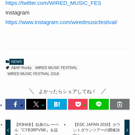
https://twitter.com/WIRED_MUSIC_FES
Instagram
https://www.instagram.com/wiredmusicfestival/
NEWS
A$AP Rocky
WIRED MUSIC FESTIVAL
WIRED MUSIC FESTIVAL 2018
よかったらシェアしてね！
【R3HAB】自身のレーベ
【EDC JAPAN 2018】カウ
ル『CYB3RPVNK』を設
ントダウンツアーの開催決