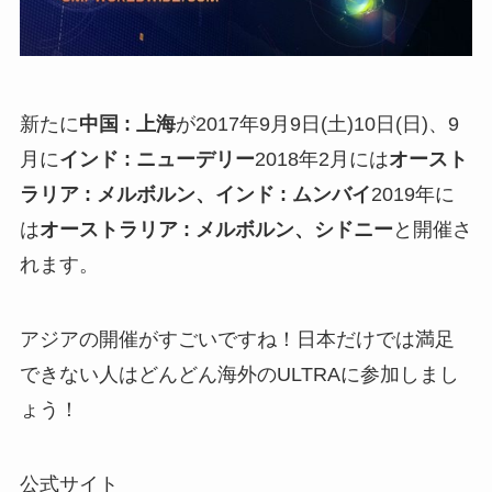
新たに
中国 : 上海
が2017年9月9日(土)10日(日)、9
月に
インド : ニューデリー
2018年2月には
オースト
ラリア : メルボルン、インド : ムンバイ
2019年に
は
オーストラリア : メルボルン、シドニー
と開催さ
れます。
アジアの開催がすごいですね！日本だけでは満足
できない人はどんどん海外のULTRAに参加しまし
ょう！
公式サイト