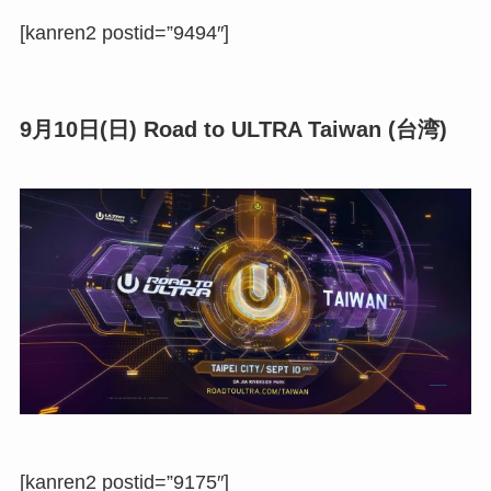
[kanren2 postid=”9494″]
9月10日(日) Road to ULTRA Taiwan (台湾)
[kanren2 postid=”9175″]