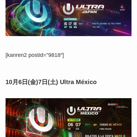
[kanren2 postid=”9818″]
10月6日(金)7日(土) Ultra México