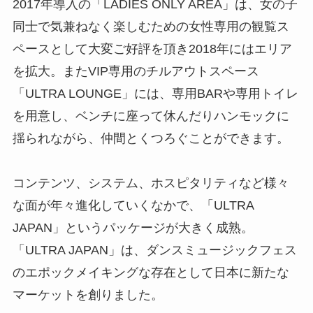
2017年導入の「LADIES ONLY AREA」は、
女の子
同士で気兼ねなく楽しむための女性専用の観覧ス
ペースとし
て大変ご好評を頂き2018年にはエリア
を拡大。
またVIP専用のチルアウトスペース
「ULTRA LOUNGE」には、専用BARや専用トイレ
を用意し、
ベンチに座って休んだりハンモックに
揺られながら、
仲間とくつろぐことができます。
コンテンツ、システム、
ホスピタリティなど様々
な面が年々進化していくなかで、「
ULTRA
JAPAN」というパッケージが大きく成熟。
「ULTRA JAPAN」は、
ダンスミュージックフェス
のエポックメイキングな存在として日本
に新たな
マーケットを創りました。