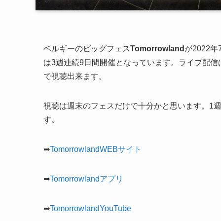
ベルギーのビッグフェス
Tomorrowland
が2022
は3週連続9日間開催となっています。ライブ配信はTomor
で視聴出来ます。
視聴は週末のフェスだけで十分かと思います。1週目[7月
す。
➡︎
TomorrowlandWEBサイト
➡︎
Tomorrowlandアプリ
➡︎
TomorrowlandYouTube