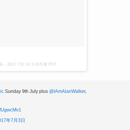
稿 –
2017 7月 14 3:15午後 PDT
ic
Sunday 9th July plus
@IAmAlanWalker
,
i1fUgwcMv1
017年7月3日