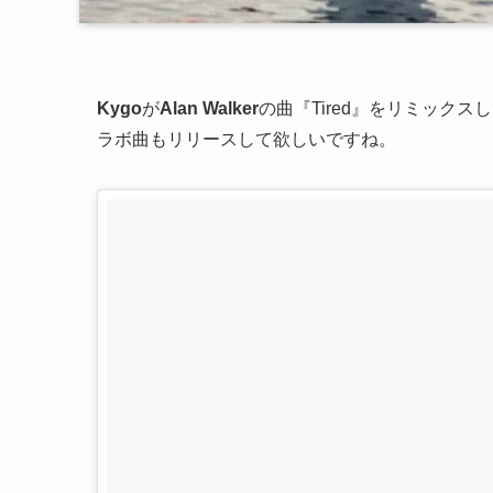
Kygo
が
Alan Walker
の曲『Tired』をリミック
ラボ曲もリリースして欲しいですね。