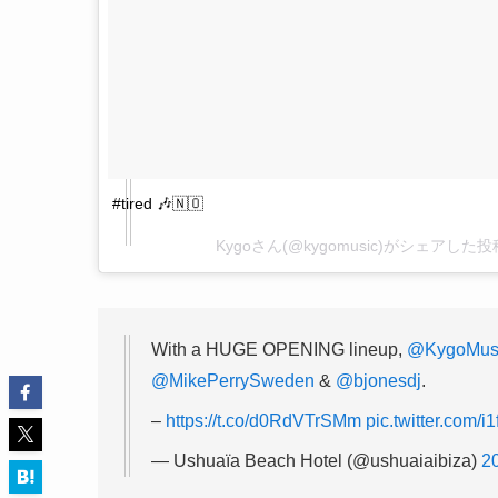
#tired 🎶🇳🇴
Kygoさん(@kygomusic)がシェアした投
With a HUGE OPENING lineup,
@KygoMus
@MikePerrySweden
&
@bjonesdj
.
–
https://t.co/d0RdVTrSMm
pic.twitter.com/
— Ushuaïa Beach Hotel (@ushuaiaibiza)
2