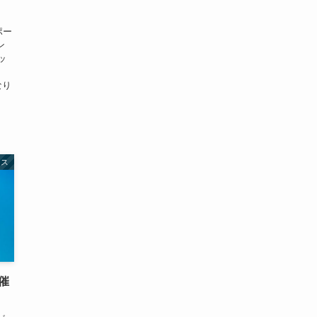
ポー
ン
ッ
なり
ェス
開催