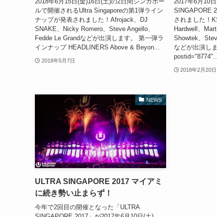
2018年6月15日(金)16日(土)の2日間シンガポー
2017年6月10
ルで開催されるUltra Singaporeの第1弾ライン
SINGAPOR
ナップが発表されました！Afrojack、DJ
されました！KSHM
SNAKE、Nicky Romero、Steve Angello、
Hardwell、Mart
Fedde Le Grandなどが出演します。 第一弾ラ
Showtek、Steve
インナップ HEADLINERS Above & Beyon...
などが出演しました
postid="8774"..
2018年5月7日
2018年2月20日
NEWS
ULTRA SINGAPORE 2017 マイアミ
に続き勢い止まらず！
今年で2回目の開催となった「ULTRA
SINGAPORE 2017」が2017年6月10日(土)、