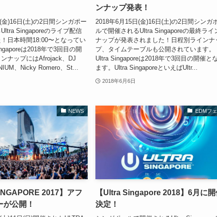
ンナップ発表！
日(金)16日(土)の2日間シンガポー
2018年6月15日(金)16日(土)の2日間シンガ
tra Singaporeのライブ配信
ルで開催されるUltra Singaporeの最終ライ
！日本時間18:00〜となってい
ナップが発表されました！日程別ラインナ
Singaporeは2018年で3回目の開
プ、タイムテーブルも公開されています。
ナップにはAfrojack、DJ
Ultra Singaporeは2018年で3回目の開催と
IUM、Nicky Romero、St...
ます。Ultra SingaporeといえばUltr...
2018年6月6日
NEWS
EDMフ
INGAPORE 2017】アフ
【Ultra Singapore 2018】6月に
ーが公開！
決定！