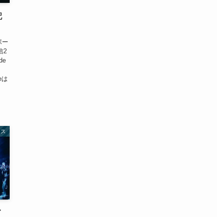
配
ポー
信2
de
eは
ェス
イ