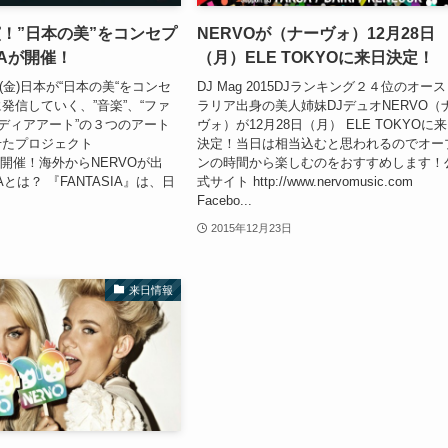
演！”日本の美”をコンセプ
NERVOが（ナーヴォ）12月28日
IAが開催！
（月）ELE TOKYOに来日決定！
6日(金)日本が“日本の美“をコンセ
DJ Mag 2015DJランキング２４位のオー
発信していく、”音楽”、“ファ
ラリア出身の美人姉妹DJデュオNERVO（
メディアアート”の３つのアート
ヴォ）が12月28日（月） ELE TOKYOに
せたプロジェクト
決定！当日は相当込むと思われるのでオー
A】開催！海外からNERVOが出
ンの時間から楽しむのをおすすめします！
IAとは？ 『FANTASIA』は、日
式サイト http://www.nervomusic.com
.
Facebo...
2015年12月23日
来日情報