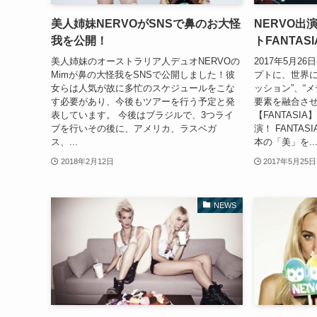
美人姉妹NERVOがSNSで鼻のお大怪
NERVO出
我を公開！
トFANTAS
美人姉妹のオーストラリア人デュオNERVOの
2017年5月2
Mimが鼻の大怪我をSNSで公開しました！彼
プトに、世界に
女らは人気が故に多忙のスケジュールをこな
ッション”、“
す必要があり、今後もツアーを行う予定と発
要素を融合さ
表しています。 今後はブラジルで、3つライ
【FANTASI
ブを行いその後に、アメリカ、ラスベガ
演！ FANTAS
ス、...
本の「美」を..
2018年2月12日
2017年5月25日
NEWS