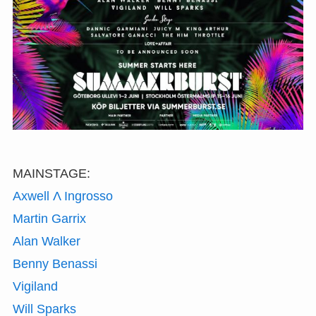
MAINSTAGE:
Axwell Λ Ingrosso
Martin Garrix
Alan Walker
Benny Benassi
Vigiland
Will Sparks