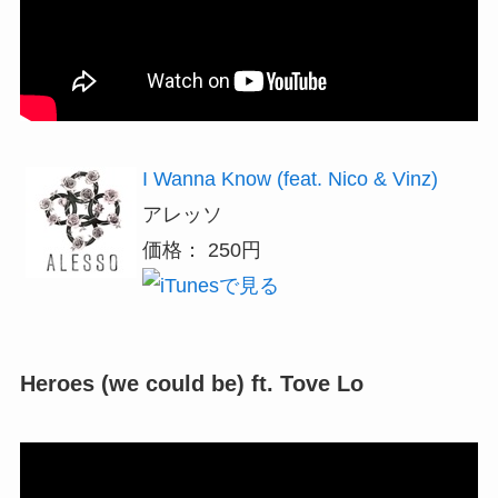
I Wanna Know (feat. Nico & Vinz)
アレッソ
価格： 250円
Heroes (we could be) ft. Tove Lo