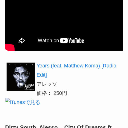
Years (feat. Matthew Koma) [Radio
Edit]
アレッソ
価格： 250円
Dirty South, Alesso – City Of Dreams ft.