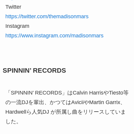
Twitter
https://twitter.com/themadisonmars
Instagram
https://www.instagram.com/madisonmars
SPINNIN’ RECORDS
「SPINNIN’ RECORDS」はCalvin HarrisやTiesto等
の一流DJを輩出、かつてはAviciiやMartin Garrix、
Hardwellら人気DJ が所属し曲をリリースしていま
した。