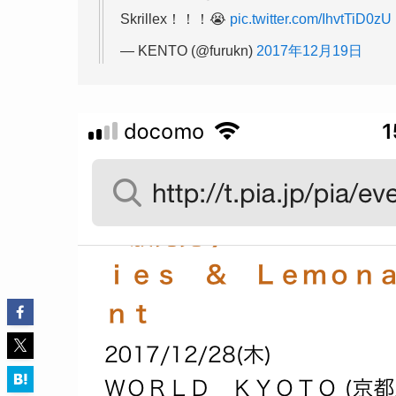
Skrillex！！！😭
pic.twitter.com/IhvtTiD0zU
— KENTO (@furukn)
2017年12月19日