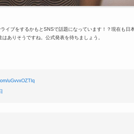
KYOTOでライブをするかもとSNSで話題になっています！？現在も日
性はありそうですね。公式発表を待ちましょう。
r.com/uGvvxOZTlq
日