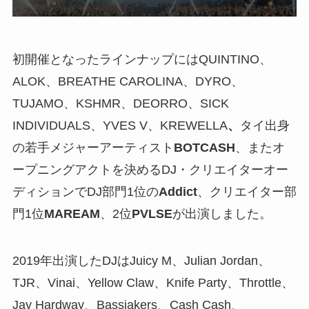
初開催となったラインナップにはQUINTINO、
ALOK、BREATHE CAROLINA、DYRO、
TUJAMO、KSHMR、DEORRO、SICK
INDIVIDUALS、YVES V、KREWELLA
、
タイ出身
の若手メジャーアーティスト
BOTCASH
、またオ
ープニングアクトを決めるDJ・クリエイターオー
ディションでDJ部門1位の
Addict
‬、クリエイター部
門1位
MAREAM
‬、2位
PVLSE
‬が出演しました。
2019年出演したDJはJuicy M、Julian Jordan、
TJR、Vinai、Yellow Claw、Knife Party、Throttle、
Jay Hardway、Bassjakers、Cash Cash、