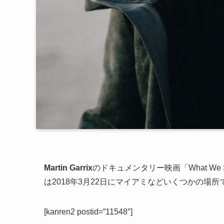
Martin Garrix
のドキュメンタリー映画「What We
は2018年3月22日にマイアミなどいくつかの場所で
[kanren2 postid=”11548″]