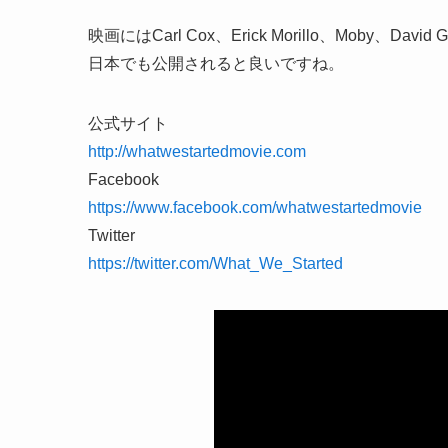
映画にはCarl Cox、Erick Morillo、Moby、David
日本でも公開されると良いですね。
公式サイト
http://whatwestartedmovie.com
Facebook
https://www.facebook.com/whatwestartedmovie
Twitter
https://twitter.com/What_We_Started