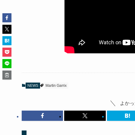
NEWS
Martin Garrix
よかっ