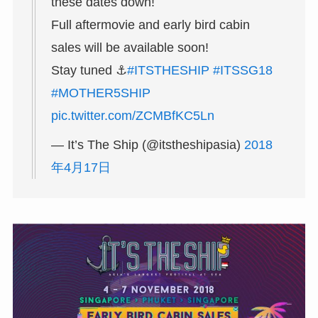
these dates down!
Full aftermovie and early bird cabin
sales will be available soon!
Stay tuned ⚓
#ITSTHESHIP
#ITSSG18
#MOTHER5SHIP
pic.twitter.com/ZCMBfKC5Ln
— It’s The Ship (@itstheshipasia)
2018
年4月17日