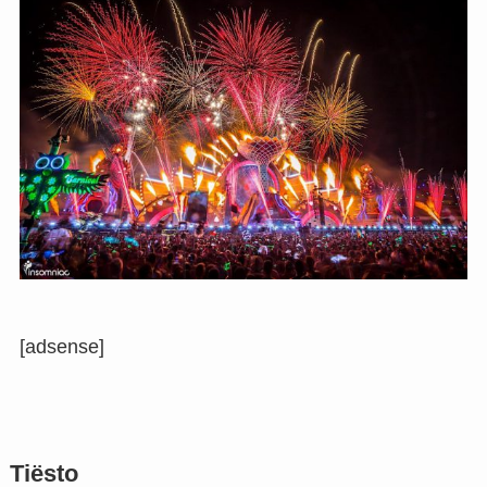
[adsense]
Tiësto