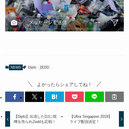
NEWS
Diplo
ZEDD
よかったらシェアしてね！
【Diplo】出演したDJに喧
【Ultra Singapore 2018】
嘩を売られZeddも応戦！
ライブ配信決定！