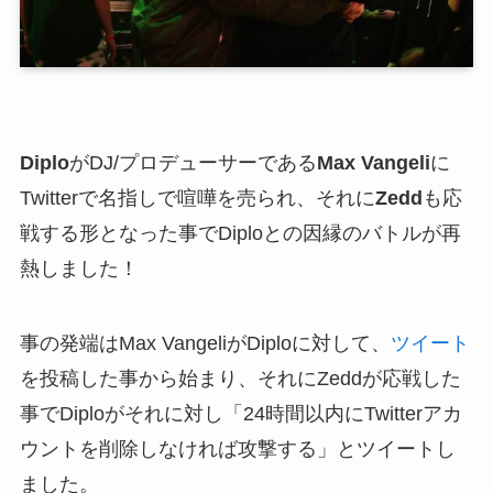
Diplo
がDJ/プロデューサーである
Max Vangeli
に
Twitterで名指しで喧嘩を売られ、それに
Zedd
も応
戦する形となった事でDiploとの因縁のバトルが再
熱しました！
事の発端はMax VangeliがDiploに対して、
ツイート
を投稿した事から始まり、それにZeddが応戦した
事でDiploがそれに対し「24時間以内にTwitterアカ
ウントを削除しなければ攻撃する」とツイートし
ました。