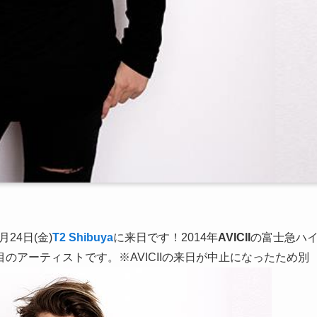
月24日(金)
T2 Shibuya
に来日です！2014年
AVICII
の富士急ハ
のアーティストです。※AVICIIの来日が中止になったため別