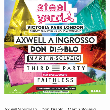
AxwellΛIngrosso、Don Diablo、Martin Solveig、