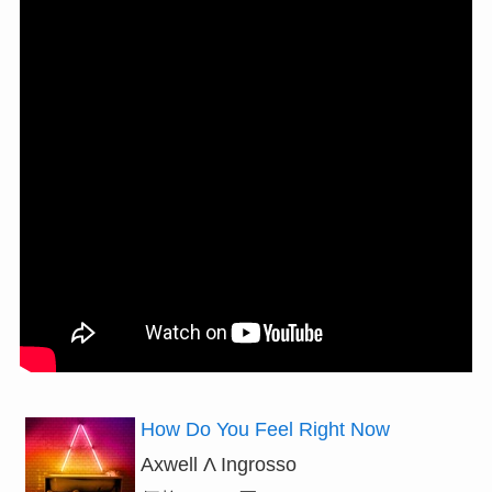
How Do You Feel Right Now
Axwell Λ Ingrosso