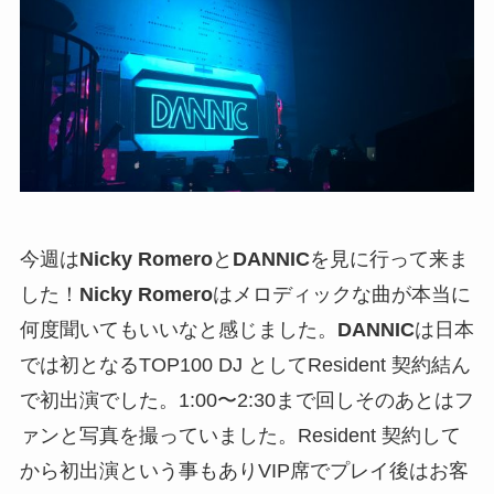
今週は
Nicky Romero
と
DANNIC
を見に行って来ま
した！
Nicky Romero
はメロディックな曲が本当に
何度聞いてもいいなと感じました。
DANNIC
は日本
では初となるTOP100 DJ としてResident 契約結ん
で初出演でした。1:00〜2:30まで回しそのあとはフ
ァンと写真を撮っていました。Resident 契約して
から初出演という事もありVIP席でプレイ後はお客