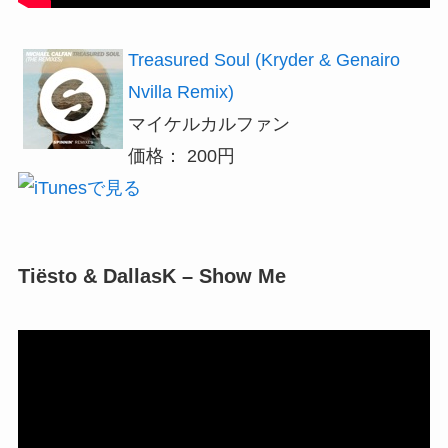
Treasured Soul (Kryder & Genairo
Nvilla Remix)
マイケルカルファン
価格： 200円
Tiësto & DallasK – Show Me