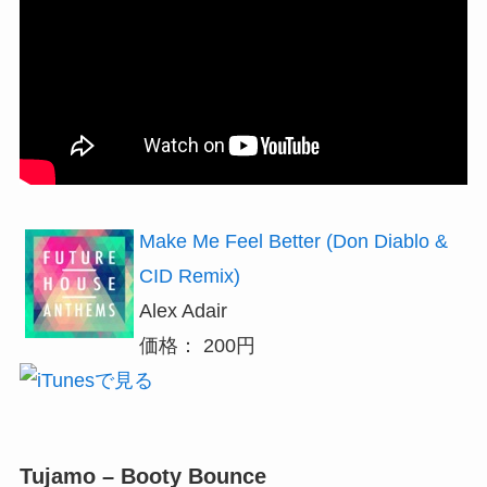
Make Me Feel Better (Don Diablo &
CID Remix)
Alex Adair
価格： 200円
Tujamo – Booty Bounce