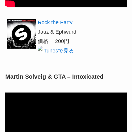
Rock the Party
Jauz & Ephwurd
価格： 200円
Martin Solveig & GTA – Intoxicated